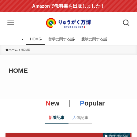
Amazonで教科書を出版しました！
HOME
留学に関する話
受験に関する話
ホーム
HOME
HOME
N
ew ｜
P
opular
新
着記事
人
気記事
受験に関する話